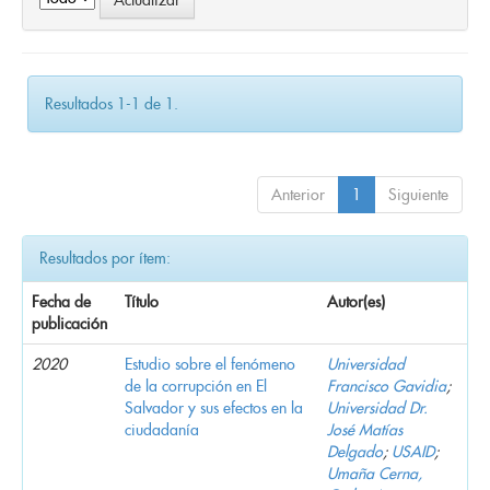
Resultados 1-1 de 1.
Anterior
1
Siguiente
Resultados por ítem:
Fecha de
Título
Autor(es)
publicación
2020
Estudio sobre el fenómeno
Universidad
de la corrupción en El
Francisco Gavidia
;
Salvador y sus efectos en la
Universidad Dr.
ciudadanía
José Matías
Delgado
;
USAID
;
Umaña Cerna,