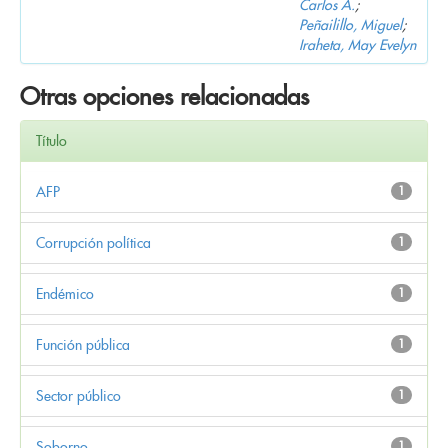
Carlos A.
;
Peñailillo, Miguel
;
Iraheta, May Evelyn
Otras opciones relacionadas
Título
AFP
1
Corrupción política
1
Endémico
1
Función pública
1
Sector público
1
Soborno
1