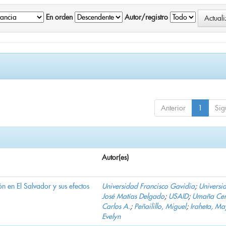
En orden
Autor/registro
Anterior
1
Sig
Autor(es)
n en El Salvador y sus efectos
Universidad Francisco Gavidia
;
Universi
José Matías Delgado
;
USAID
;
Umaña Cer
Carlos A.
;
Peñailillo, Miguel
;
Iraheta, Ma
Evelyn