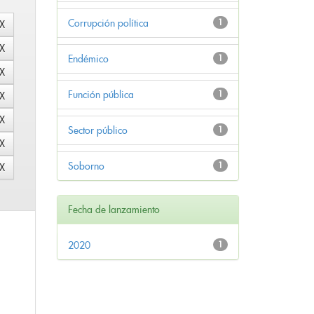
Corrupción política
1
Endémico
1
Función pública
1
Sector público
1
Soborno
1
Fecha de lanzamiento
2020
1