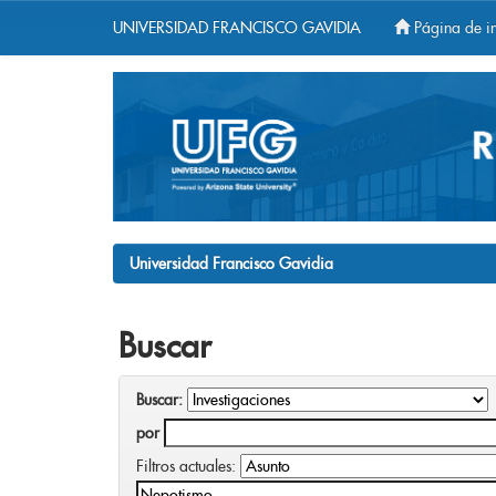
UNIVERSIDAD FRANCISCO GAVIDIA
Página de in
Skip
navigation
Universidad Francisco Gavidia
Buscar
Buscar:
por
Filtros actuales: