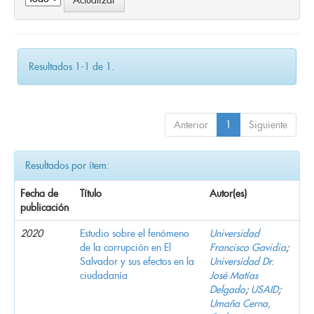
Resultados 1-1 de 1.
Anterior
1
Siguiente
Resultados por ítem:
Fecha de
Título
Autor(es)
publicación
2020
Estudio sobre el fenómeno
Universidad
de la corrupción en El
Francisco Gavidia
;
Salvador y sus efectos en la
Universidad Dr.
ciudadanía
José Matías
Delgado
;
USAID
;
Umaña Cerna,