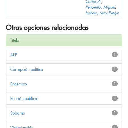
Carlos A.
;
Peñailillo, Miguel
;
Iraheta, May Evelyn
Otras opciones relacionadas
Título
AFP
1
Corrupción política
1
Endémico
1
Función pública
1
Soborno
1
Victimización
1