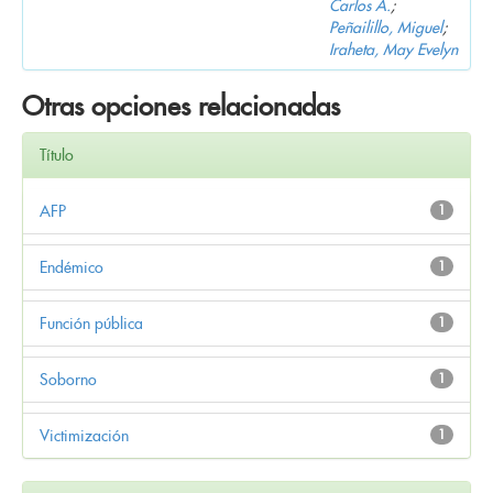
Carlos A.
;
Peñailillo, Miguel
;
Iraheta, May Evelyn
Otras opciones relacionadas
Título
AFP
1
Endémico
1
Función pública
1
Soborno
1
Victimización
1