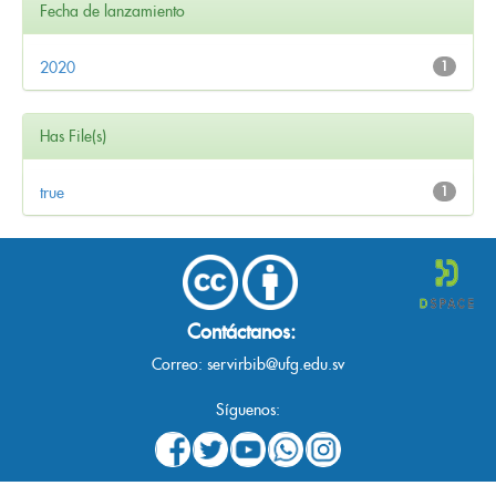
Fecha de lanzamiento
2020
1
Has File(s)
true
1
Contáctanos:
Correo:
servirbib@ufg.edu.sv
Síguenos: