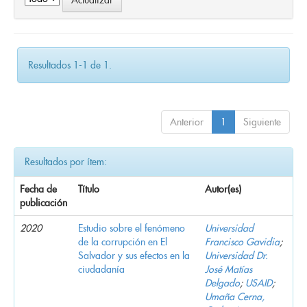
Resultados 1-1 de 1.
Anterior
1
Siguiente
Resultados por ítem:
Fecha de
Título
Autor(es)
publicación
2020
Estudio sobre el fenómeno
Universidad
de la corrupción en El
Francisco Gavidia
;
Salvador y sus efectos en la
Universidad Dr.
ciudadanía
José Matías
Delgado
;
USAID
;
Umaña Cerna,