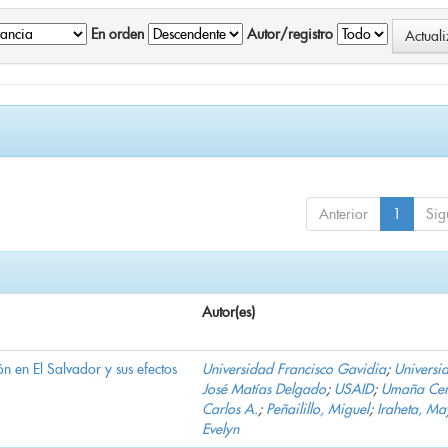
En orden
Autor/registro
Anterior
1
Sig
Autor(es)
n en El Salvador y sus efectos
Universidad Francisco Gavidia
;
Universi
José Matías Delgado
;
USAID
;
Umaña Cer
Carlos A.
;
Peñailillo, Miguel
;
Iraheta, Ma
Evelyn