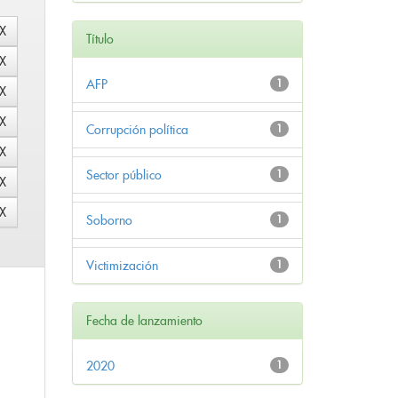
Título
AFP
1
Corrupción política
1
Sector público
1
Soborno
1
Victimización
1
Fecha de lanzamiento
2020
1