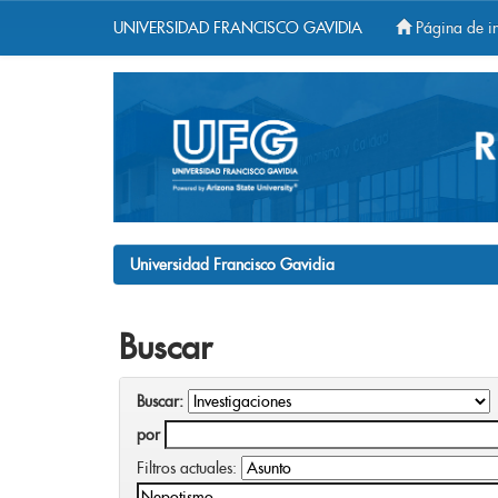
UNIVERSIDAD FRANCISCO GAVIDIA
Página de in
Skip
navigation
Universidad Francisco Gavidia
Buscar
Buscar:
por
Filtros actuales: