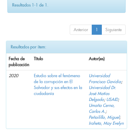
Resultados 1-1 de 1.
Anterior
1
Siguiente
Resultados por ítem:
Fecha de
Título
Autor(es)
publicación
2020
Estudio sobre el fenómeno
Universidad
de la corrupción en El
Francisco Gavidia
;
Salvador y sus efectos en la
Universidad Dr.
ciudadanía
José Matías
Delgado
;
USAID
;
Umaña Cerna,
Carlos A.
;
Peñailillo, Miguel
;
Iraheta, May Evelyn