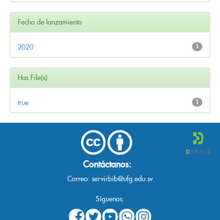
Fecha de lanzamiento
2020
1
Has File(s)
true
1
Contáctanos:
Correo:
servirbib@ufg.edu.sv
Síguenos: