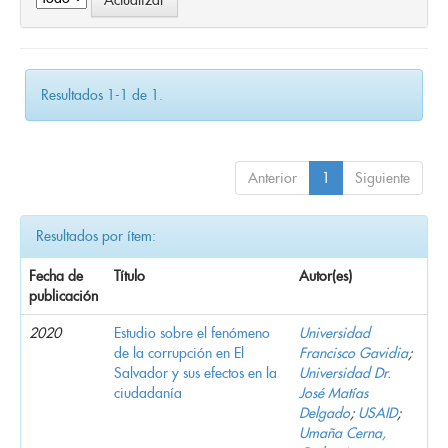
Resultados 1-1 de 1.
Anterior
1
Siguiente
Resultados por ítem:
Fecha de
Título
Autor(es)
publicación
2020
Estudio sobre el fenómeno
Universidad
de la corrupción en El
Francisco Gavidia
;
Salvador y sus efectos en la
Universidad Dr.
ciudadanía
José Matías
Delgado
;
USAID
;
Umaña Cerna,