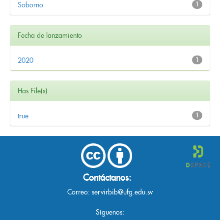
Soborno
1
Fecha de lanzamiento
2020
1
Has File(s)
true
1
Contáctanos:
Correo:
servirbib@ufg.edu.sv
Síguenos: