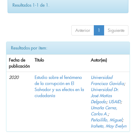
Resultados 1-1 de 1.
Anterior
1
Siguiente
Resultados por ítem:
Fecha de
Título
Autor(es)
publicación
2020
Estudio sobre el fenómeno
Universidad
de la corrupción en El
Francisco Gavidia
;
Salvador y sus efectos en la
Universidad Dr.
ciudadanía
José Matías
Delgado
;
USAID
;
Umaña Cerna,
Carlos A.
;
Peñailillo, Miguel
;
Iraheta, May Evelyn