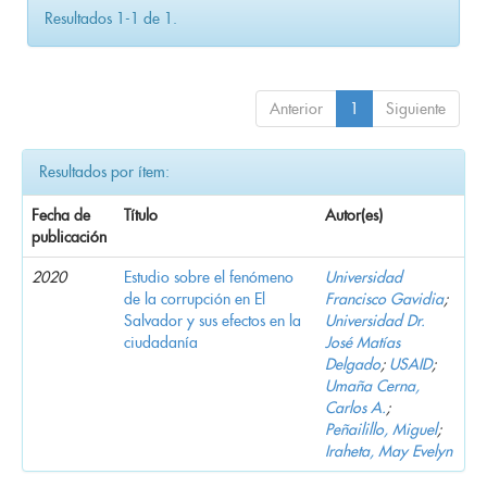
Resultados 1-1 de 1.
Anterior
1
Siguiente
Resultados por ítem:
Fecha de
Título
Autor(es)
publicación
2020
Estudio sobre el fenómeno
Universidad
de la corrupción en El
Francisco Gavidia
;
Salvador y sus efectos en la
Universidad Dr.
ciudadanía
José Matías
Delgado
;
USAID
;
Umaña Cerna,
Carlos A.
;
Peñailillo, Miguel
;
Iraheta, May Evelyn