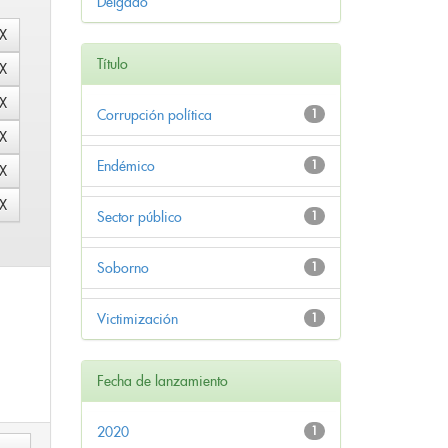
Delgado
Título
Corrupción política
1
Endémico
1
Sector público
1
Soborno
1
Victimización
1
Fecha de lanzamiento
2020
1