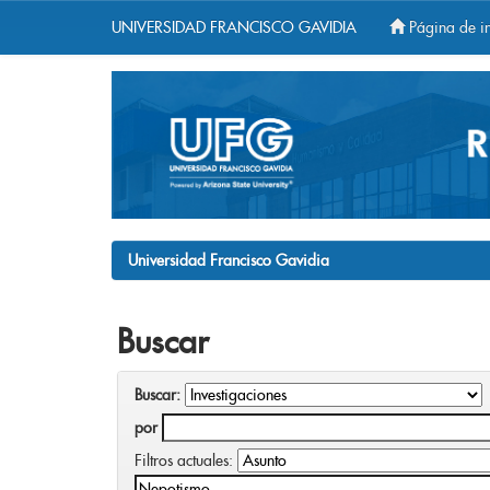
UNIVERSIDAD FRANCISCO GAVIDIA
Página de in
Skip
navigation
Universidad Francisco Gavidia
Buscar
Buscar:
por
Filtros actuales: