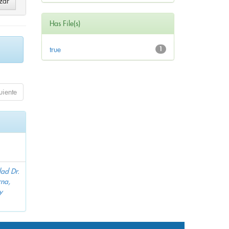
Has File(s)
true
1
uiente
dad Dr.
na,
y