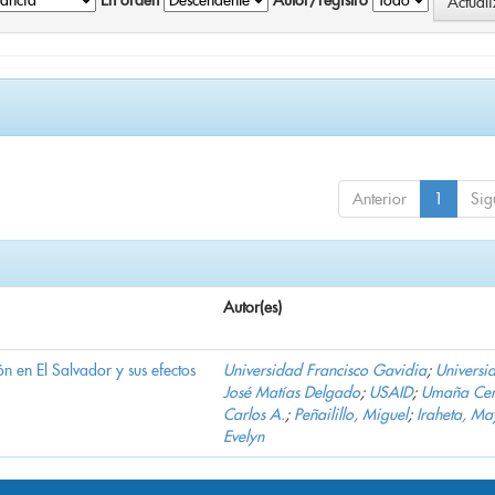
En orden
Autor/registro
Anterior
1
Sig
Autor(es)
n en El Salvador y sus efectos
Universidad Francisco Gavidia
;
Universi
José Matías Delgado
;
USAID
;
Umaña Cer
Carlos A.
;
Peñailillo, Miguel
;
Iraheta, Ma
Evelyn