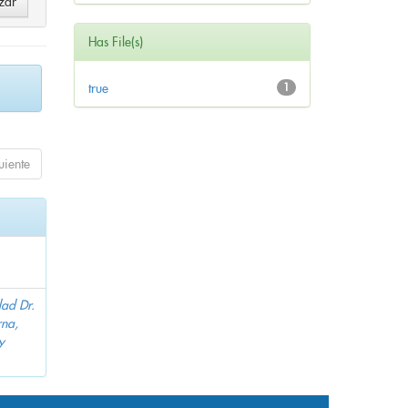
Has File(s)
true
1
uiente
dad Dr.
na,
y