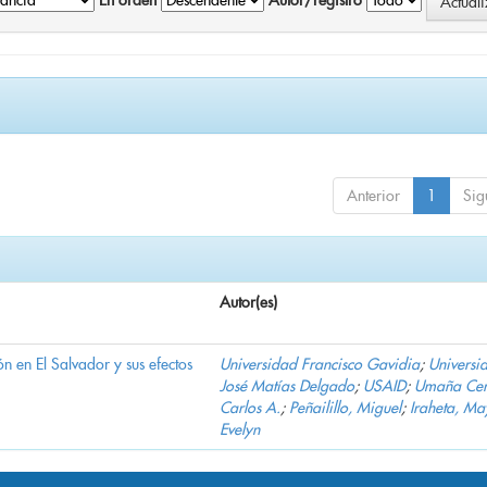
En orden
Autor/registro
Anterior
1
Sig
Autor(es)
n en El Salvador y sus efectos
Universidad Francisco Gavidia
;
Universi
José Matías Delgado
;
USAID
;
Umaña Cer
Carlos A.
;
Peñailillo, Miguel
;
Iraheta, Ma
Evelyn