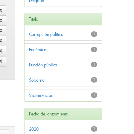
Delgado
Título
Corrupción política
1
Endémico
1
Función pública
1
Soborno
1
Victimización
1
Fecha de lanzamiento
2020
1