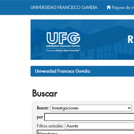
UNIVERSIDAD FRANCISCO GAVIDIA
Página de in
Skip
navigation
Universidad Francisco Gavidia
Buscar
Buscar:
por
Filtros actuales: