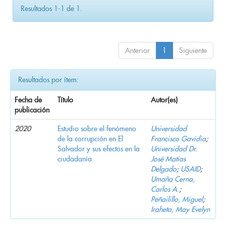
Resultados 1-1 de 1.
Anterior
1
Siguiente
Resultados por ítem:
Fecha de
Título
Autor(es)
publicación
2020
Estudio sobre el fenómeno
Universidad
de la corrupción en El
Francisco Gavidia
;
Salvador y sus efectos en la
Universidad Dr.
ciudadanía
José Matías
Delgado
;
USAID
;
Umaña Cerna,
Carlos A.
;
Peñailillo, Miguel
;
Iraheta, May Evelyn