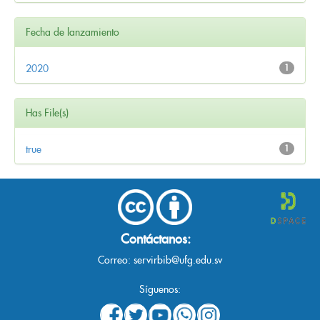
Fecha de lanzamiento
2020
1
Has File(s)
true
1
Contáctanos:
Correo:
servirbib@ufg.edu.sv
Síguenos: