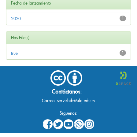
Fecha de lanzamiento
2020
1
Has File(s)
true
1
Contáctanos:
Correo:
servirbib@ufg.edu.sv
Síguenos: