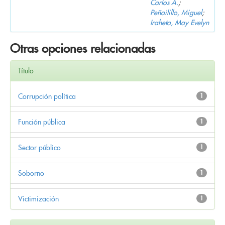
Carlos A.
;
Peñailillo, Miguel
;
Iraheta, May Evelyn
Otras opciones relacionadas
Título
Corrupción política
1
Función pública
1
Sector público
1
Soborno
1
Victimización
1