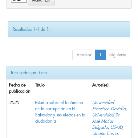
Resultados 1-1 de 1.
Anterior
1
Siguiente
Resultados por ítem:
Fecha de
Título
Autor(es)
publicación
2020
Estudio sobre el fenómeno
Universidad
de la corrupción en El
Francisco Gavidia
;
Salvador y sus efectos en la
Universidad Dr.
ciudadanía
José Matías
Delgado
;
USAID
;
Umaña Cerna,