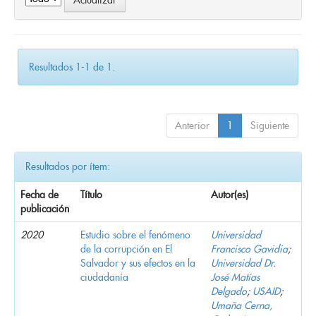
Resultados 1-1 de 1.
Anterior
1
Siguiente
Resultados por ítem:
Fecha de
Título
Autor(es)
publicación
2020
Estudio sobre el fenómeno
Universidad
de la corrupción en El
Francisco Gavidia
;
Salvador y sus efectos en la
Universidad Dr.
ciudadanía
José Matías
Delgado
;
USAID
;
Umaña Cerna,