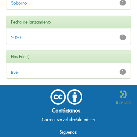
Soborno
1
Fecha de lanzamiento
2020
1
Has File(s)
true
1
Contáctanos:
Correo:
servirbib@ufg.edu.sv
Síguenos: