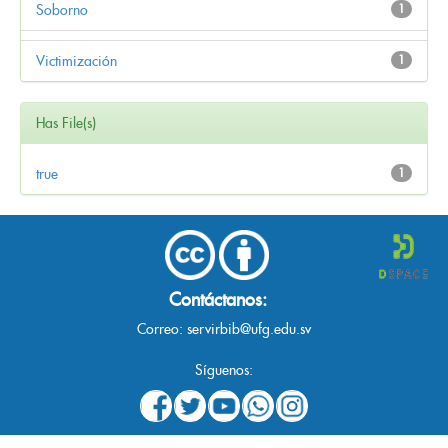
Soborno
1
Victimización
1
Has File(s)
true
1
Contáctanos:
Correo:
servirbib@ufg.edu.sv
Síguenos: