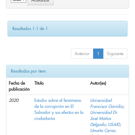
Resultados 1-1 de 1.
Anterior
1
Siguiente
Resultados por ítem:
Fecha de
Título
Autor(es)
publicación
2020
Estudio sobre el fenómeno
Universidad
de la corrupción en El
Francisco Gavidia
;
Salvador y sus efectos en la
Universidad Dr.
ciudadanía
José Matías
Delgado
;
USAID
;
Umaña Cerna,