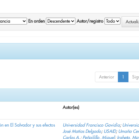
En orden
Autor/registro
Anterior
1
Sig
Autor(es)
n en El Salvador y sus efectos
Universidad Francisco Gavidia
;
Universi
José Matías Delgado
;
USAID
;
Umaña Cer
Carlos A.
;
Peñailillo, Miguel
;
Iraheta, Ma