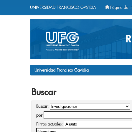
UNIVERSIDAD FRANCISCO GAVIDIA
Página de in
Skip
navigation
Universidad Francisco Gavidia
Buscar
Buscar:
por
Filtros actuales: