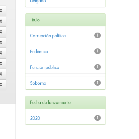
Delgado
Título
Corrupción política
1
Endémico
1
Función pública
1
Soborno
1
Fecha de lanzamiento
2020
1