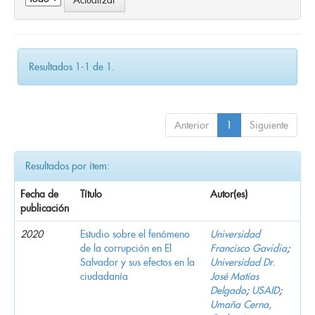
Resultados 1-1 de 1.
Anterior
1
Siguiente
Resultados por ítem:
Fecha de
Título
Autor(es)
publicación
2020
Estudio sobre el fenómeno
Universidad
de la corrupción en El
Francisco Gavidia
;
Salvador y sus efectos en la
Universidad Dr.
ciudadanía
José Matías
Delgado
;
USAID
;
Umaña Cerna,