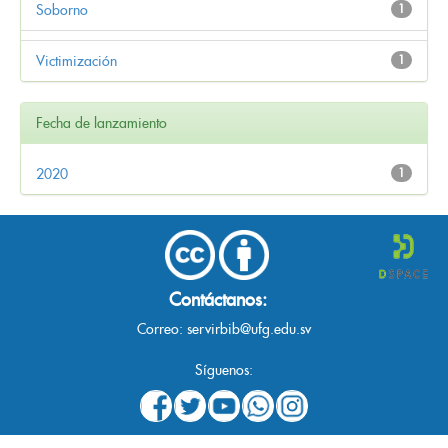
Soborno
1
Victimización
1
Fecha de lanzamiento
2020
1
Contáctanos:
Correo:
servirbib@ufg.edu.sv
Síguenos: