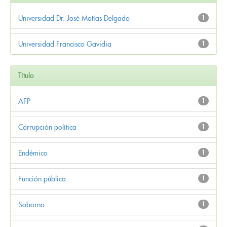
Universidad Dr. José Matías Delgado
1
Universidad Francisco Gavidia
1
Título
AFP
1
Corrupción política
1
Endémico
1
Función pública
1
Soborno
1