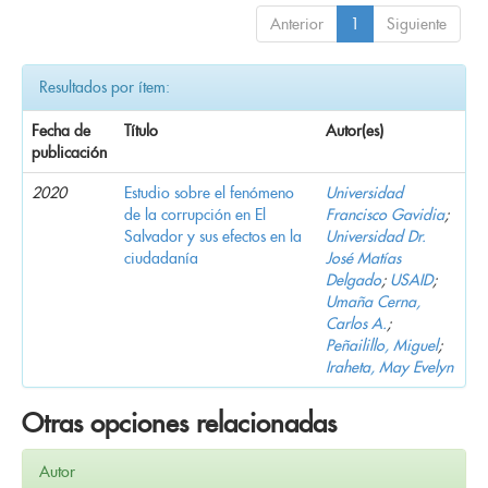
Anterior
1
Siguiente
Resultados por ítem:
Fecha de
Título
Autor(es)
publicación
2020
Estudio sobre el fenómeno
Universidad
de la corrupción en El
Francisco Gavidia
;
Salvador y sus efectos en la
Universidad Dr.
ciudadanía
José Matías
Delgado
;
USAID
;
Umaña Cerna,
Carlos A.
;
Peñailillo, Miguel
;
Iraheta, May Evelyn
Otras opciones relacionadas
Autor