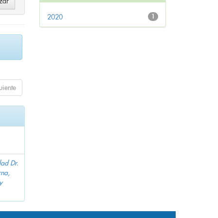
2020
1
uiente
dad Dr.
na,
y