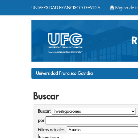
UNIVERSIDAD FRANCISCO GAVIDIA
Página de in
Skip
navigation
Universidad Francisco Gavidia
Buscar
Buscar:
por
Filtros actuales: