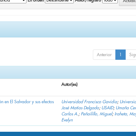
En orden
Autor/registro
Anterior
1
Sig
Autor(es)
n en El Salvador y sus efectos
Universidad Francisco Gavidia
;
Universi
José Matías Delgado
;
USAID
;
Umaña Cer
Carlos A.
;
Peñailillo, Miguel
;
Iraheta, Ma
Evelyn