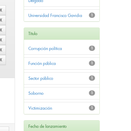
Delgado
Universidad Francisco Gavidia
1
Título
Corrupción política
1
Función pública
1
Sector público
1
Soborno
1
Victimización
1
Fecha de lanzamiento