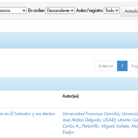
En orden
Autor/registro
Anterior
1
Sig
Autor(es)
n en El Salvador y sus efectos
Universidad Francisco Gavidia
;
Universi
José Matías Delgado
;
USAID
;
Umaña Cer
Carlos A.
;
Peñailillo, Miguel
;
Iraheta, Ma
Evelyn