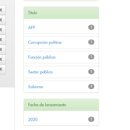
Título
AFP
1
Corrupción política
1
Función pública
1
Sector público
1
Soborno
1
Fecha de lanzamiento
2020
1