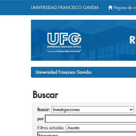
UNIVERSIDAD FRANCISCO GAVIDIA
Página de in
Skip
navigation
Universidad Francisco Gavidia
Buscar
Buscar:
por
Filtros actuales: