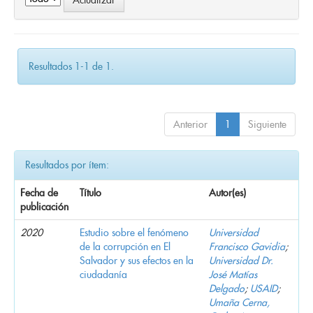
Resultados 1-1 de 1.
Anterior
1
Siguiente
Resultados por ítem:
Fecha de
Título
Autor(es)
publicación
2020
Estudio sobre el fenómeno
Universidad
de la corrupción en El
Francisco Gavidia
;
Salvador y sus efectos en la
Universidad Dr.
ciudadanía
José Matías
Delgado
;
USAID
;
Umaña Cerna,