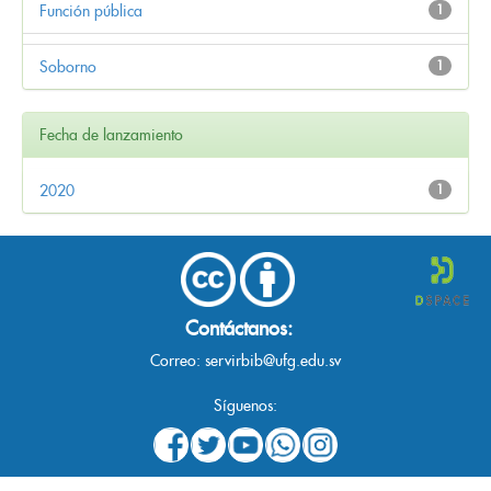
Función pública
1
Soborno
1
Fecha de lanzamiento
2020
1
Contáctanos:
Correo:
servirbib@ufg.edu.sv
Síguenos: