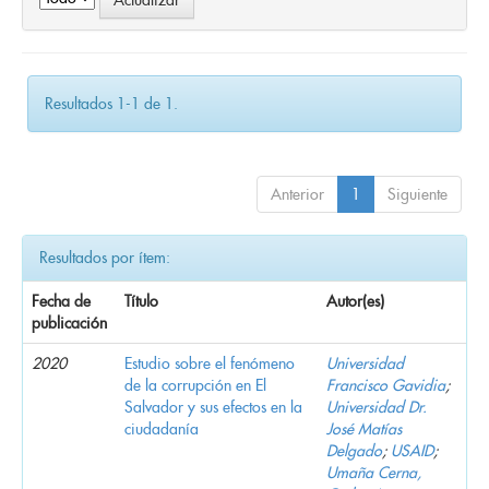
Resultados 1-1 de 1.
Anterior
1
Siguiente
Resultados por ítem:
Fecha de
Título
Autor(es)
publicación
2020
Estudio sobre el fenómeno
Universidad
de la corrupción en El
Francisco Gavidia
;
Salvador y sus efectos en la
Universidad Dr.
ciudadanía
José Matías
Delgado
;
USAID
;
Umaña Cerna,