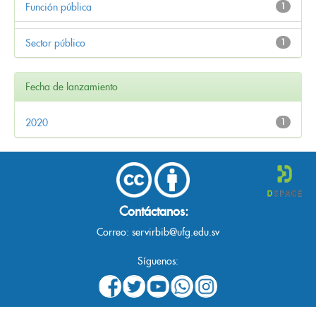
Función pública
1
Sector público
1
Fecha de lanzamiento
2020
1
Contáctanos:
Correo:
servirbib@ufg.edu.sv
Síguenos: