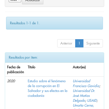
Resultados 1-1 de 1.
Anterior
1
Siguiente
Resultados por ítem:
Fecha de
Título
Autor(es)
publicación
2020
Estudio sobre el fenómeno
Universidad
de la corrupción en El
Francisco Gavidia
;
Salvador y sus efectos en la
Universidad Dr.
ciudadanía
José Matías
Delgado
;
USAID
;
Umaña Cerna,