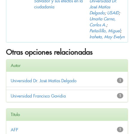
Salvador y sus efectos en la
Universidad Dr.
ciudadanía
José Matías
Delgado
;
USAID
;
Umaña Cerna,
Carlos A.
;
Peñailillo, Miguel
;
Iraheta, May Evelyn
Otras opciones relacionadas
Autor
Universidad Dr. José Matías Delgado
1
Universidad Francisco Gavidia
1
Título
AFP
1