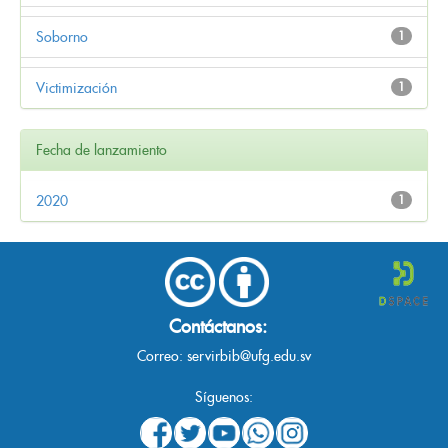
Soborno
1
Victimización
1
Fecha de lanzamiento
2020
1
Contáctanos:
Correo:
servirbib@ufg.edu.sv
Síguenos: