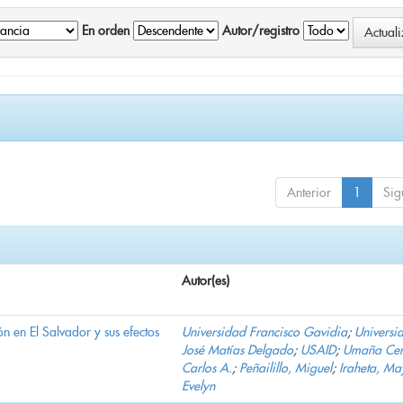
En orden
Autor/registro
Anterior
1
Sig
Autor(es)
n en El Salvador y sus efectos
Universidad Francisco Gavidia
;
Universi
José Matías Delgado
;
USAID
;
Umaña Cer
Carlos A.
;
Peñailillo, Miguel
;
Iraheta, Ma
Evelyn