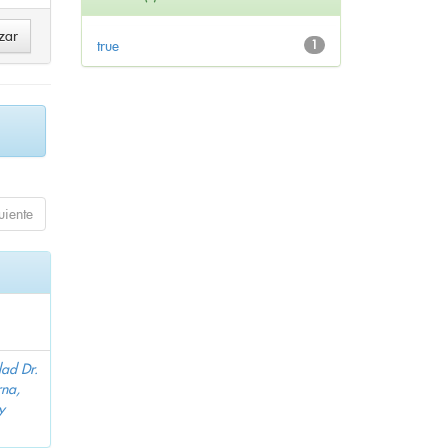
true
1
uiente
dad Dr.
na,
y