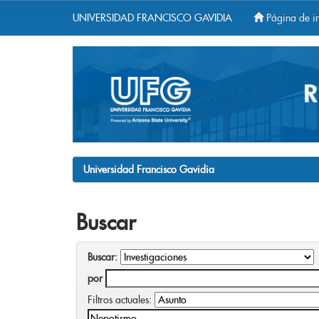
UNIVERSIDAD FRANCISCO GAVIDIA
Página de in
Skip
navigation
Universidad Francisco Gavidia
Buscar
Buscar:
por
Filtros actuales: