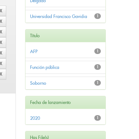
Delgado
Universidad Francisco Gavidia
1
Título
AFP
1
Función pública
1
Soborno
1
Fecha de lanzamiento
2020
1
Has File(s)