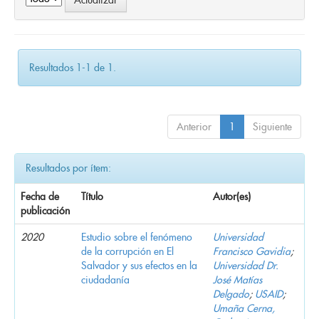
Resultados 1-1 de 1.
Anterior
1
Siguiente
Resultados por ítem:
Fecha de
Título
Autor(es)
publicación
2020
Estudio sobre el fenómeno
Universidad
de la corrupción en El
Francisco Gavidia
;
Salvador y sus efectos en la
Universidad Dr.
ciudadanía
José Matías
Delgado
;
USAID
;
Umaña Cerna,