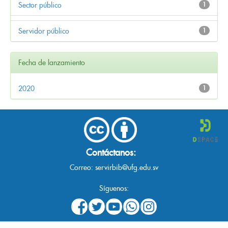
Sector público
1
Servidor público
1
Fecha de lanzamiento
2020
1
Contáctanos:
Correo:
servirbib@ufg.edu.sv
Síguenos: