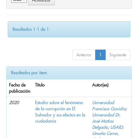
Resultados 1-1 de 1.
Anterior
1
Siguiente
Resultados por ítem:
Fecha de
Título
Autor(es)
publicación
2020
Estudio sobre el fenómeno
Universidad
de la corrupción en El
Francisco Gavidia
;
Salvador y sus efectos en la
Universidad Dr.
ciudadanía
José Matías
Delgado
;
USAID
;
Umaña Cerna,