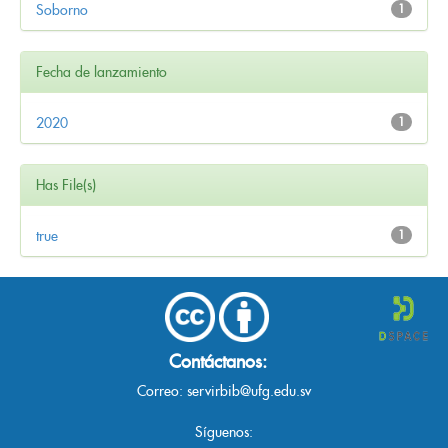
Soborno
1
Fecha de lanzamiento
2020
1
Has File(s)
true
1
Contáctanos:
Correo:
servirbib@ufg.edu.sv
Síguenos: