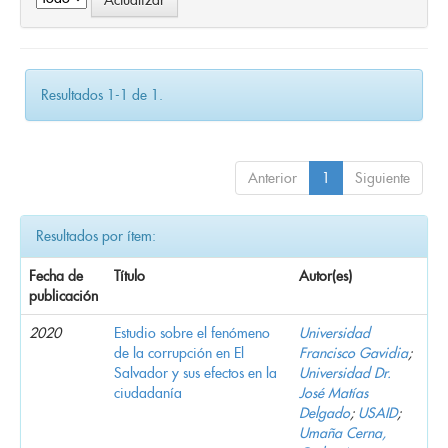
Resultados 1-1 de 1.
Anterior
1
Siguiente
Resultados por ítem:
Fecha de
Título
Autor(es)
publicación
2020
Estudio sobre el fenómeno
Universidad
de la corrupción en El
Francisco Gavidia
;
Salvador y sus efectos en la
Universidad Dr.
ciudadanía
José Matías
Delgado
;
USAID
;
Umaña Cerna,