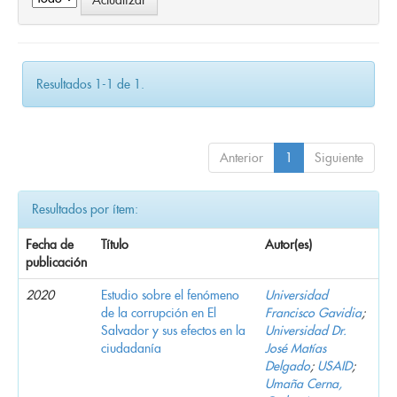
Resultados 1-1 de 1.
Anterior
1
Siguiente
Resultados por ítem:
Fecha de
Título
Autor(es)
publicación
2020
Estudio sobre el fenómeno
Universidad
de la corrupción en El
Francisco Gavidia
;
Salvador y sus efectos en la
Universidad Dr.
ciudadanía
José Matías
Delgado
;
USAID
;
Umaña Cerna,