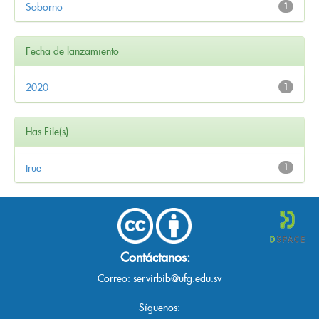
Soborno
1
Fecha de lanzamiento
2020
1
Has File(s)
true
1
Contáctanos:
Correo:
servirbib@ufg.edu.sv
Síguenos: