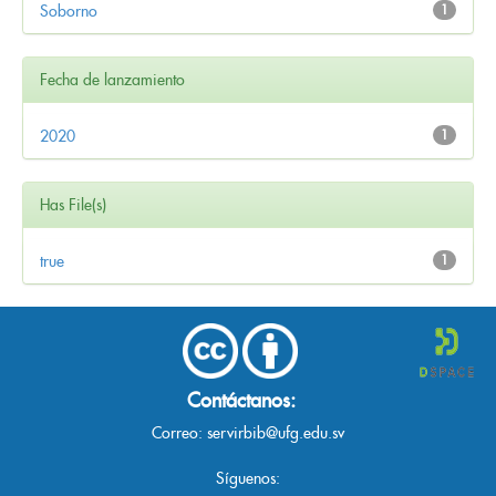
Soborno
1
Fecha de lanzamiento
2020
1
Has File(s)
true
1
Contáctanos:
Correo:
servirbib@ufg.edu.sv
Síguenos: