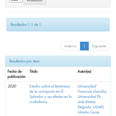
Resultados 1-1 de 1.
Anterior
1
Siguiente
Resultados por ítem:
Fecha de
Título
Autor(es)
publicación
2020
Estudio sobre el fenómeno
Universidad
de la corrupción en El
Francisco Gavidia
;
Salvador y sus efectos en la
Universidad Dr.
ciudadanía
José Matías
Delgado
;
USAID
;
Umaña Cerna,