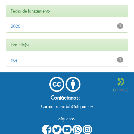
Fecha de lanzamiento
2020
1
Has File(s)
true
1
Contáctanos:
Correo:
servirbib@ufg.edu.sv
Síguenos: