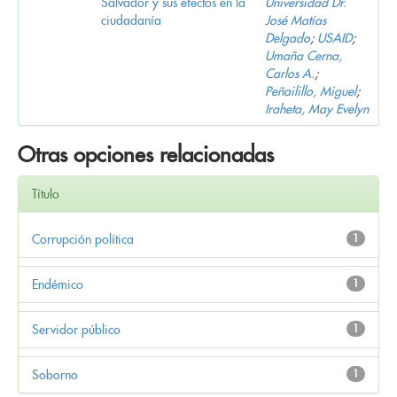
Salvador y sus efectos en la
Universidad Dr.
ciudadanía
José Matías
Delgado
;
USAID
;
Umaña Cerna,
Carlos A.
;
Peñailillo, Miguel
;
Iraheta, May Evelyn
Otras opciones relacionadas
Título
Corrupción política
1
Endémico
1
Servidor público
1
Soborno
1