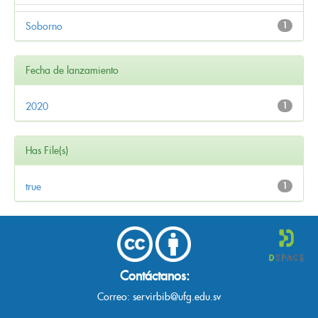
Soborno
1
Fecha de lanzamiento
2020
1
Has File(s)
true
1
Contáctanos:
Correo:
servirbib@ufg.edu.sv