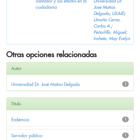
Salvador y sus efectos en la
Universidad Dr.
ciudadanía
José Matías
Delgado
;
USAID
;
Umaña Cerna,
Carlos A.
;
Peñailillo, Miguel
;
Iraheta, May Evelyn
Otras opciones relacionadas
Autor
Universidad Dr. José Matías Delgado
1
Título
Endémico
1
Servidor público
1