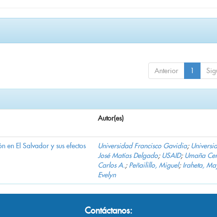
Anterior
1
Sig
Autor(es)
n en El Salvador y sus efectos
Universidad Francisco Gavidia
;
Universi
José Matías Delgado
;
USAID
;
Umaña Cer
Carlos A.
;
Peñailillo, Miguel
;
Iraheta, Ma
Evelyn
Contáctanos: