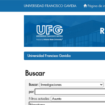
UNIVERSIDAD FRANCISCO GAVIDIA
Página de in
Skip
navigation
Universidad Francisco Gavidia
Buscar
Buscar:
por
Filtros actuales: