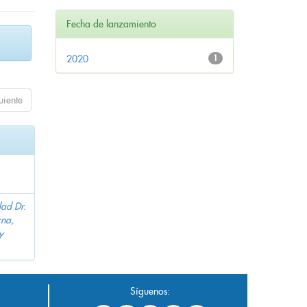
Fecha de lanzamiento
2020
1
uiente
dad Dr.
na,
y
Síguenos: