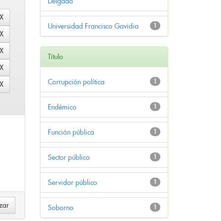
Delgado
Universidad Francisco Gavidia
1
Título
Corrupción política
1
Endémico
1
Función pública
1
Sector público
1
Servidor público
1
Soborno
1