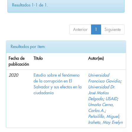
Resultados 1-1 de 1.
Anterior
1
Siguiente
Resultados por ítem:
Fecha de
Título
Autor(es)
publicación
2020
Estudio sobre el fenómeno
Universidad
de la corrupción en El
Francisco Gavidia
;
Salvador y sus efectos en la
Universidad Dr.
ciudadanía
José Matías
Delgado
;
USAID
;
Umaña Cerna,
Carlos A.
;
Peñailillo, Miguel
;
Iraheta, May Evelyn