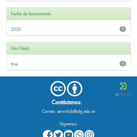
Fecha de lanzamiento
2020
1
Has File(s)
true
1
Contáctanos:
Correo:
servirbib@ufg.edu.sv
Síguenos: