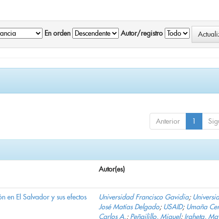
En orden
Autor/registro
Anterior
1
Sig
Autor(es)
n en El Salvador y sus efectos
Universidad Francisco Gavidia
;
Universi
José Matías Delgado
;
USAID
;
Umaña Cer
Carlos A.
;
Peñailillo, Miguel
;
Iraheta, Ma