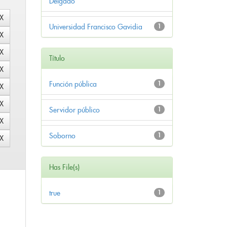
Delgado
Universidad Francisco Gavidia
1
Título
Función pública
1
Servidor público
1
Soborno
1
Has File(s)
true
1