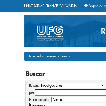
UNIVERSIDAD FRANCISCO GAVIDIA
Página de in
Skip
navigation
Universidad Francisco Gavidia
Buscar
Buscar:
por
Filtros actuales: