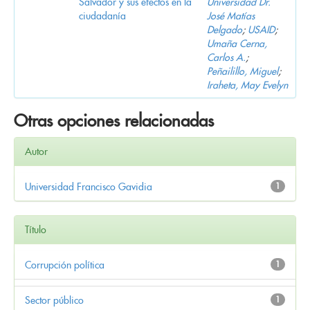
Salvador y sus efectos en la
Universidad Dr.
ciudadanía
José Matías
Delgado
;
USAID
;
Umaña Cerna,
Carlos A.
;
Peñailillo, Miguel
;
Iraheta, May Evelyn
Otras opciones relacionadas
Autor
Universidad Francisco Gavidia
1
Título
Corrupción política
1
Sector público
1