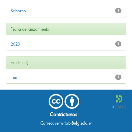
Soborno
1
Fecha de lanzamiento
2020
1
Has File(s)
true
1
Contáctanos:
Correo:
servirbib@ufg.edu.sv