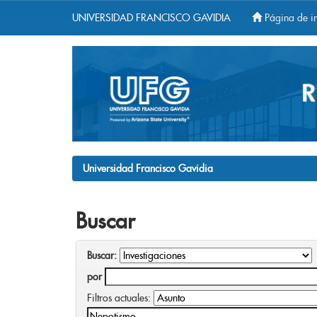
UNIVERSIDAD FRANCISCO GAVIDIA
Página de in
Skip
navigation
Universidad Francisco Gavidia
Buscar
Buscar:
por
Filtros actuales: