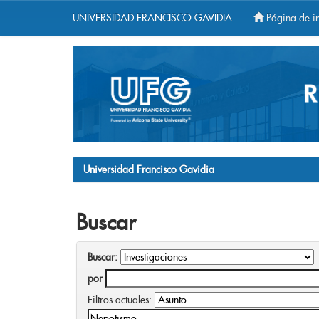
UNIVERSIDAD FRANCISCO GAVIDIA
Página de in
Skip
navigation
Universidad Francisco Gavidia
Buscar
Buscar:
por
Filtros actuales: