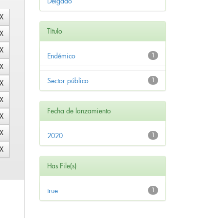
Delgado
Título
Endémico
1
Sector público
1
Fecha de lanzamiento
2020
1
Has File(s)
true
1