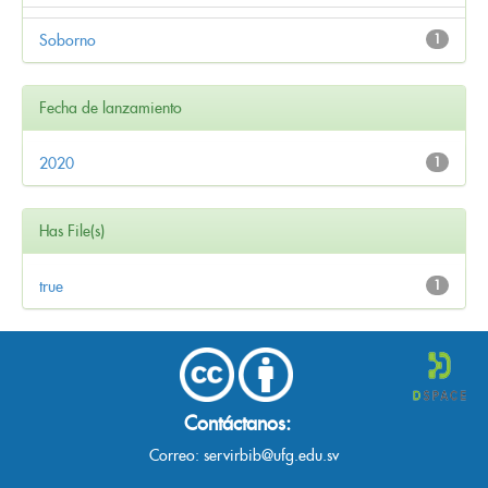
Soborno
1
Fecha de lanzamiento
2020
1
Has File(s)
true
1
Contáctanos:
Correo:
servirbib@ufg.edu.sv