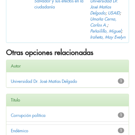
Salvador y sus efectos en la
Universidad Dr.
ciudadanía
José Matías
Delgado
;
USAID
;
Umaña Cerna,
Carlos A.
;
Peñailillo, Miguel
;
Iraheta, May Evelyn
Otras opciones relacionadas
Autor
Universidad Dr. José Matías Delgado
1
Título
Corrupción política
1
Endémico
1