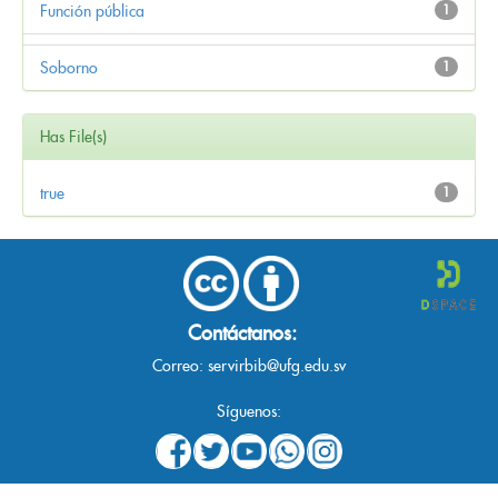
Función pública
1
Soborno
1
Has File(s)
true
1
Contáctanos:
Correo:
servirbib@ufg.edu.sv
Síguenos: