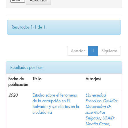
Resultados 1-1 de 1.
Anterior
1
Siguiente
Resultados por ítem:
Fecha de
Título
Autor(es)
publicación
2020
Estudio sobre el fenómeno
Universidad
de la corrupción en El
Francisco Gavidia
;
Salvador y sus efectos en la
Universidad Dr.
ciudadanía
José Matías
Delgado
;
USAID
;
Umaña Cerna,