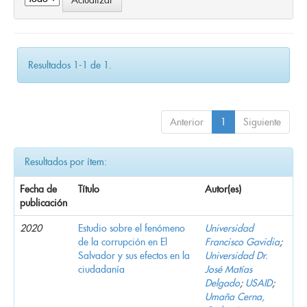
Resultados 1-1 de 1.
Anterior
1
Siguiente
Resultados por ítem:
Fecha de
Título
Autor(es)
publicación
2020
Estudio sobre el fenómeno
Universidad
de la corrupción en El
Francisco Gavidia
;
Salvador y sus efectos en la
Universidad Dr.
ciudadanía
José Matías
Delgado
;
USAID
;
Umaña Cerna,