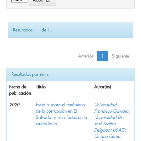
Resultados 1-1 de 1.
Anterior
1
Siguiente
Resultados por ítem:
Fecha de
Título
Autor(es)
publicación
2020
Estudio sobre el fenómeno
Universidad
de la corrupción en El
Francisco Gavidia
;
Salvador y sus efectos en la
Universidad Dr.
ciudadanía
José Matías
Delgado
;
USAID
;
Umaña Cerna,