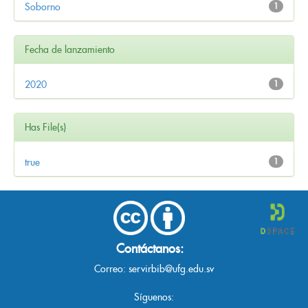
Soborno
1
Fecha de lanzamiento
2020
1
Has File(s)
true
1
Contáctanos:
Correo:
servirbib@ufg.edu.sv
Síguenos: