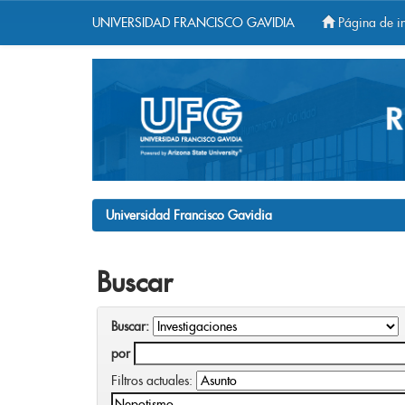
UNIVERSIDAD FRANCISCO GAVIDIA
Página de in
Skip
navigation
Universidad Francisco Gavidia
Buscar
Buscar:
por
Filtros actuales: