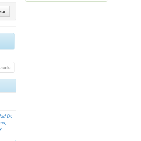
uiente
dad Dr.
na,
y