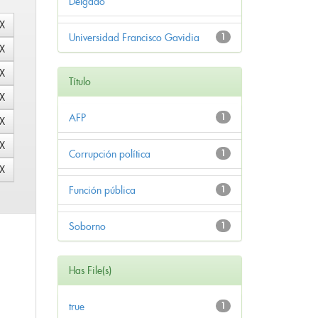
Delgado
Universidad Francisco Gavidia
1
Título
AFP
1
Corrupción política
1
Función pública
1
Soborno
1
Has File(s)
true
1