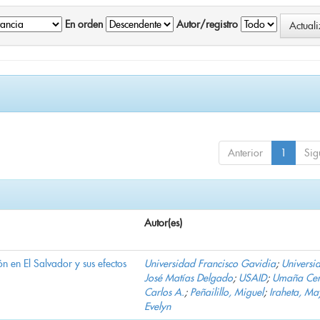
En orden
Autor/registro
Anterior
1
Sig
Autor(es)
n en El Salvador y sus efectos
Universidad Francisco Gavidia
;
Universi
José Matías Delgado
;
USAID
;
Umaña Cer
Carlos A.
;
Peñailillo, Miguel
;
Iraheta, Ma
Evelyn