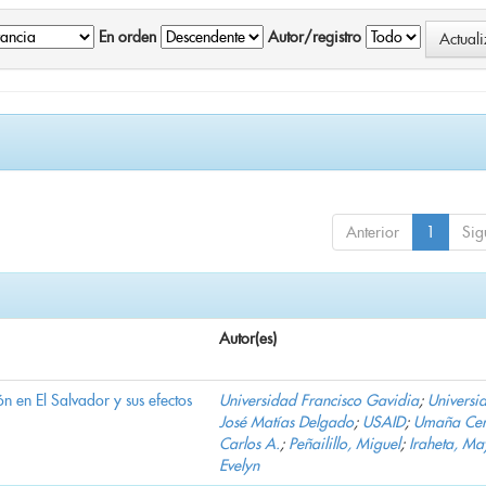
En orden
Autor/registro
Anterior
1
Sig
Autor(es)
n en El Salvador y sus efectos
Universidad Francisco Gavidia
;
Universi
José Matías Delgado
;
USAID
;
Umaña Cer
Carlos A.
;
Peñailillo, Miguel
;
Iraheta, Ma
Evelyn