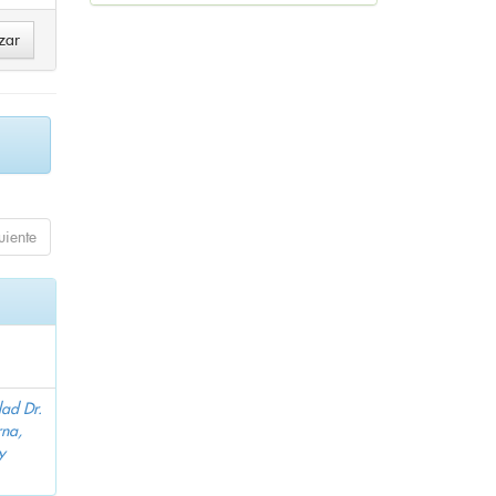
uiente
dad Dr.
na,
y