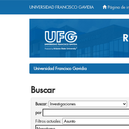
UNIVERSIDAD FRANCISCO GAVIDIA
Página de in
Skip
navigation
Universidad Francisco Gavidia
Buscar
Buscar:
por
Filtros actuales: