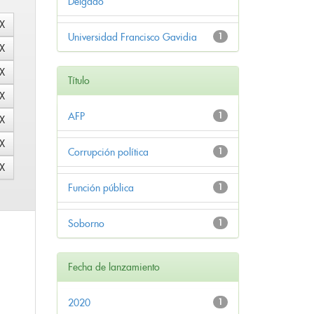
Delgado
Universidad Francisco Gavidia
1
Título
AFP
1
Corrupción política
1
Función pública
1
Soborno
1
Fecha de lanzamiento
2020
1