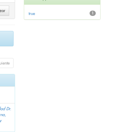
true
1
uiente
dad Dr.
na,
y