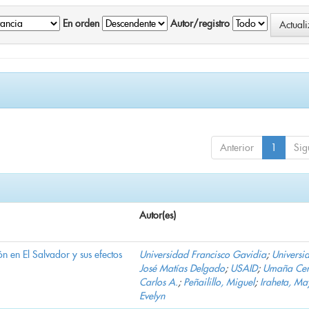
En orden
Autor/registro
Anterior
1
Sig
Autor(es)
n en El Salvador y sus efectos
Universidad Francisco Gavidia
;
Universi
José Matías Delgado
;
USAID
;
Umaña Cer
Carlos A.
;
Peñailillo, Miguel
;
Iraheta, Ma
Evelyn