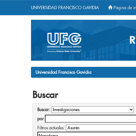
UNIVERSIDAD FRANCISCO GAVIDIA
Página de in
Skip
navigation
Universidad Francisco Gavidia
Buscar
Buscar:
por
Filtros actuales: