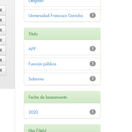
Delgado
Universidad Francisco Gavidia
1
Título
AFP
1
Función pública
1
Soborno
1
Fecha de lanzamiento
2020
1
Has File(s)