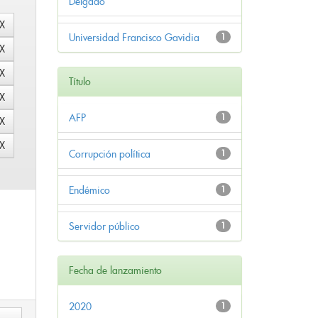
Delgado
Universidad Francisco Gavidia
1
Título
AFP
1
Corrupción política
1
Endémico
1
Servidor público
1
Fecha de lanzamiento
2020
1