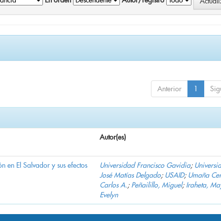
En orden
Autor/registro
Anterior
1
Sig
Autor(es)
n en El Salvador y sus efectos
Universidad Francisco Gavidia
;
Universi
José Matías Delgado
;
USAID
;
Umaña Cer
Carlos A.
;
Peñailillo, Miguel
;
Iraheta, Ma
Evelyn