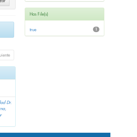
Has File(s)
true
1
uiente
dad Dr.
na,
y