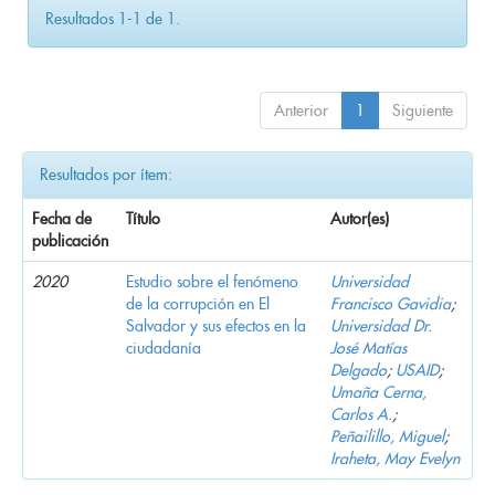
Resultados 1-1 de 1.
Anterior
1
Siguiente
Resultados por ítem:
Fecha de
Título
Autor(es)
publicación
2020
Estudio sobre el fenómeno
Universidad
de la corrupción en El
Francisco Gavidia
;
Salvador y sus efectos en la
Universidad Dr.
ciudadanía
José Matías
Delgado
;
USAID
;
Umaña Cerna,
Carlos A.
;
Peñailillo, Miguel
;
Iraheta, May Evelyn