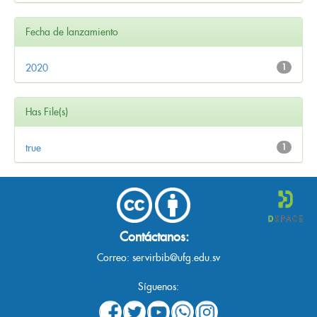
Fecha de lanzamiento
2020
1
Has File(s)
true
1
Contáctanos:
Correo:
servirbib@ufg.edu.sv
Síguenos: