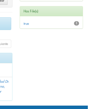
Has File(s)
true
1
uiente
dad Dr.
na,
y