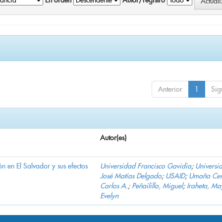
En orden
Autor/registro
Anterior
1
Sig
Autor(es)
n en El Salvador y sus efectos
Universidad Francisco Gavidia
;
Universi
José Matías Delgado
;
USAID
;
Umaña Cer
Carlos A.
;
Peñailillo, Miguel
;
Iraheta, Ma
Evelyn