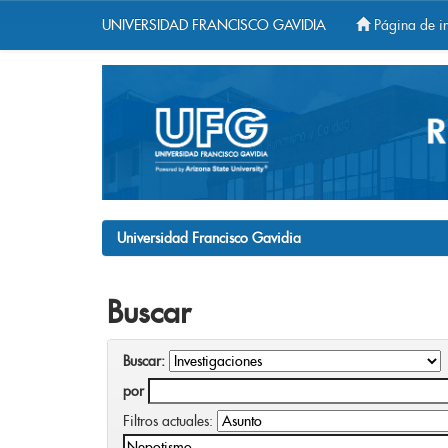
UNIVERSIDAD FRANCISCO GAVIDIA
Página de in
Skip
navigation
Universidad Francisco Gavidia
Buscar
Buscar:
por
Filtros actuales: