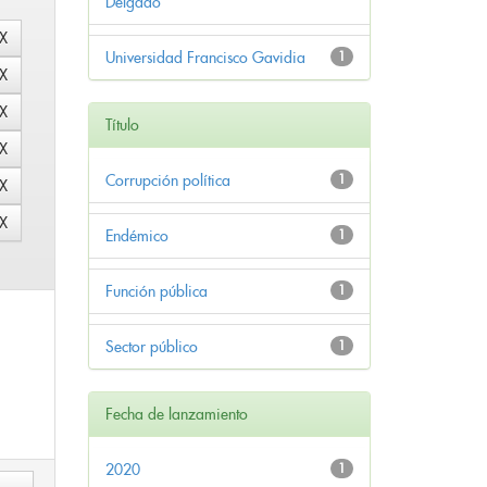
Delgado
Universidad Francisco Gavidia
1
Título
Corrupción política
1
Endémico
1
Función pública
1
Sector público
1
Fecha de lanzamiento
2020
1