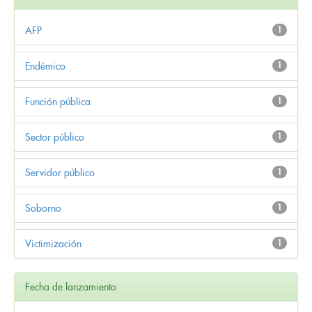
AFP
1
Endémico
1
Función pública
1
Sector público
1
Servidor público
1
Soborno
1
Victimización
1
Fecha de lanzamiento